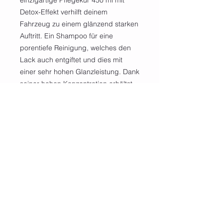
einzigartige Pflegekur 450 ml mit
Detox-Effekt verhilft deinem
Fahrzeug zu einem glänzend starken
Auftritt. Ein Shampoo für eine
porentiefe Reinigung, welches den
Lack auch entgiftet und dies mit
einer sehr hohen Glanzleistung. Dank
seiner hohen Konzentration erhältst
du 45 L Shampoo. Sehr
empfehlenswert auch in Kombination
mit dem Reloader.
Als J. Black’s refresher Pack mit
Gratis Pro Handschuh. 1 x Purifier
450ml Anwenderflasche
1x Purifier Pro-Handschuh