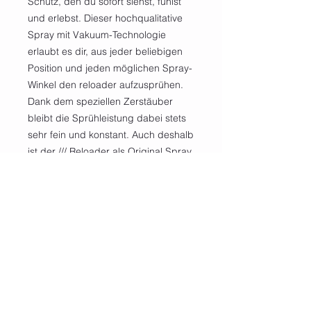
Schutz, den du sofort siehst, fühlst
und erlebst. Dieser hochqualitative
Spray mit Vakuum-Technologie
erlaubt es dir, aus jeder beliebigen
Position und jeden möglichen Spray-
Winkel den reloader aufzusprühen.
Dank dem speziellen Zerstäuber
bleibt die Sprühleistung dabei stets
sehr fein und konstant. Auch deshalb
ist der /// Reloader als Original Spray
so ergiebig und die hohe Qualität
und Ergiebigkeit kann dank dem
wiederverwendbaren Zerstäuber
weiterhin auch mit dem Refiller als
Nachfüller garantiert werden. Die
Mulit-Use-Hülse rundet den multiplen
Einsatz von diesem innovativen
Autopflegeprodukt von BLACK
HORSE ab.