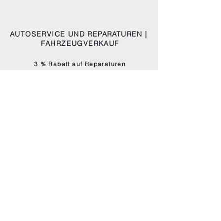
AUTOSERVICE UND REPARATUREN |
FAHRZEUGVERKAUF
3 % Rabatt auf Reparaturen
(Autokauf ausgeschlossen)
RB Garage Breitenmoser GmbH
Autoservice + Reparaturen, Fahrzeugverkauf
Stelzstrasse 3
9500 Wil
071 923 54 69
info@rb-garage.ch
www.rb-garage.ch