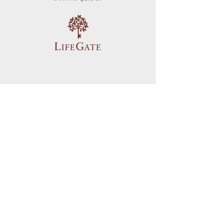
RESTAURIERTE KLASSIKER & SPEZIELLE
AMI-AUTOS | ERSATZTEILE
Kostenlose Aufbereitungskosten
(Ablieferungspauschale)
Mm
US Top Cars Switzerland
Fahrzeugverkauf & Autoteile
Obere Purpelstrasse 3
8607 Aathal Seegräben
079 789 86 96