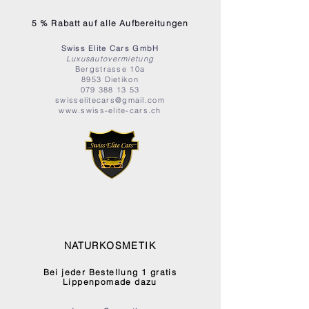
5 % Rabatt auf alle Aufbereitungen
Swiss Elite Cars GmbH
Luxusautovermietung
Bergstrasse 10a
8953 Dietikon
079 388 13 53
swisselitecars@gmail.com
www.swiss-elite-cars.ch
NATURKOSMETIK
Bei jeder Bestellung
1 gratis
Lippenpomade dazu