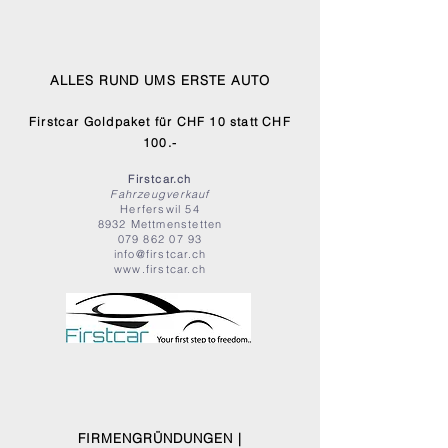
ALLES RUND UMS ERSTE AUTO
Firstcar Goldpaket für CHF 10 statt CHF
100.-
Firstcar.ch
Fahrzeugverkauf
Herferswil 54
8932 Mettmenstetten
079 862 07 93
info@firstcar.ch
www.firstcar.ch
FIRMENGRÜNDUNGEN |