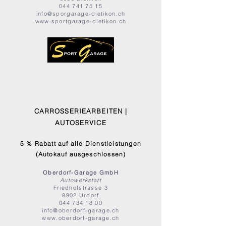
044 741 75 15
info@sporgarage-dietikon.ch
www.sportgarage-dietikon.ch
CARROSSERIEARBEITEN |
AUTOSERVICE
5 % Rabatt auf alle Dienstleistungen
(Autokauf ausgeschlossen)
Oberdorf-Garage GmbH
Autowerkstatt
Friedhofstrasse 3
8902 Urdorf
044 734 18 00
info@oberdorf-garage.ch
www.oberdorf-garage.ch