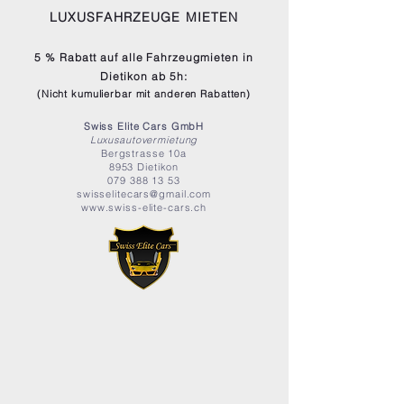
LUXUSFAHRZEUGE MIETEN
5 % Rabatt auf alle Fahrzeugmieten in
Dietikon ab 5h:
(Nicht kumulierbar mit anderen Rabatten)
Swiss Elite Cars GmbH
Luxusautovermietung
Bergstrasse 10a
8953 Dietikon
079 388 13 53
swisselitecars@gmail.com
www.swiss-elite-cars.ch