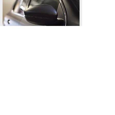
AG
SO
ZG
Wähle deine
Region:
5% auf SPORTWAGENMIETEN
ZH
Wähle deine Region: